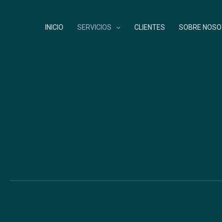
Ir
Al
INICIO
SERVICIOS
CLIENTES
SOBRE NOS
Contenido